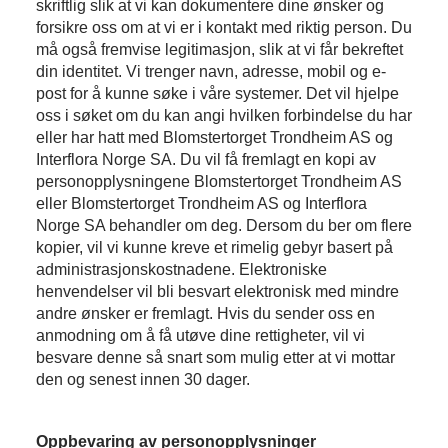
skriftlig slik at vi kan dokumentere dine ønsker og
forsikre oss om at vi er i kontakt med riktig person. Du
må også fremvise legitimasjon, slik at vi får bekreftet
din identitet. Vi trenger navn, adresse, mobil og e-
post for å kunne søke i våre systemer. Det vil hjelpe
oss i søket om du kan angi hvilken forbindelse du har
eller har hatt med Blomstertorget Trondheim AS og
Interflora Norge SA. Du vil få fremlagt en kopi av
personopplysningene Blomstertorget Trondheim AS
eller Blomstertorget Trondheim AS og Interflora
Norge SA behandler om deg. Dersom du ber om flere
kopier, vil vi kunne kreve et rimelig gebyr basert på
administrasjonskostnadene. Elektroniske
henvendelser vil bli besvart elektronisk med mindre
andre ønsker er fremlagt. Hvis du sender oss en
anmodning om å få utøve dine rettigheter, vil vi
besvare denne så snart som mulig etter at vi mottar
den og senest innen 30 dager.
Oppbevaring av personopplysninger