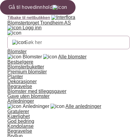
Gå til hovedinnhold
Tilbake til nettbutikken
Blomstertorget Trondheim AS
Logg inn
Blomster
Blomster
Alle blomster
Bestselgere
Blomsterbuketter
Premium blomster
Planter
Dekorasjoner
Begravelse
Blomster med tilleggsgaver
Gave uten blomster
Anledninger
Anledninger
Alle anledninger
Gratulerer
Kjærlighet
God bedring
Kondolanse
Begravelse
Bryllup