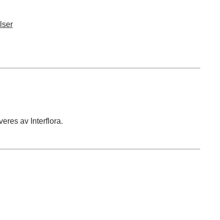
lser
eres av Interflora.