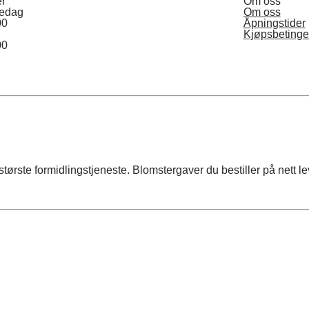
er
Om oss
redag
Om oss
00
Åpningstider
Kjøpsbetinge
00
rste formidlingstjeneste. Blomstergaver du bestiller på nett lev