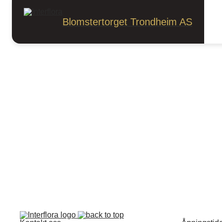
Blomster
Dekorasjoner
Dekorasjoner
Blomstertorget Trondheim AS
Sorter