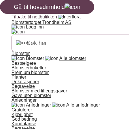
Gå til hovedinnhold
Tilbake til nettbutikken
Blomstertorget Trondheim AS
Logg inn
Blomster
Blomster
Alle blomster
Bestselgere
Blomsterbuketter
Premium blomster
Planter
Dekorasjoner
Begravelse
Blomster med tilleggsgaver
Gave uten blomster
Anledninger
Anledninger
Alle anledninger
Gratulerer
Kjærlighet
God bedring
Kondolanse
Begravelse