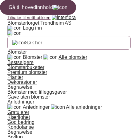
Gå til hovedinnhold
Tilbake til nettbutikken
Blomstertorget Trondheim AS
Logg inn
Blomster
Blomster
Alle blomster
Bestselgere
Blomsterbuketter
Premium blomster
Planter
Dekorasjoner
Begravelse
Blomster med tilleggsgaver
Gave uten blomster
Anledninger
Anledninger
Alle anledninger
Gratulerer
Kjærlighet
God bedring
Kondolanse
Begravelse
Bryllup