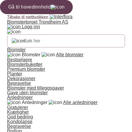
Gå til hovedinnhold
Tilbake til nettbutikken
Blomstertorget Trondheim AS
Logg inn
Blomster
Blomster
Alle blomster
Bestselgere
Blomsterbuketter
Premium blomster
Planter
Dekorasjoner
Begravelse
Blomster med tilleggsgaver
Gave uten blomster
Anledninger
Anledninger
Alle anledninger
Gratulerer
Kjærlighet
God bedring
Kondolanse
Begravelse
Bryllup