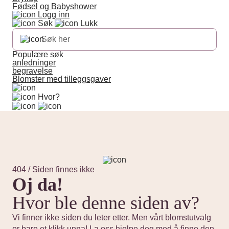
Fødsel og Babyshower
Logg inn
Søk
Lukk
Populære søk
anledninger
begravelse
Blomster med tilleggsgaver
Hvor?
404 / Siden finnes ikke
Oj da!
Hvor ble denne siden av?
Vi finner ikke siden du leter etter. Men vårt blomstutvalg
er bare et klikk unna! La oss hjelpe deg med å finne den