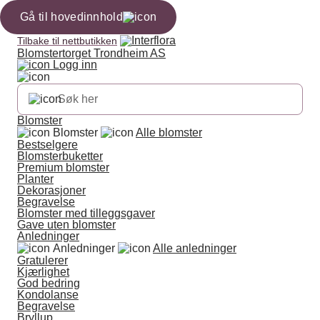
Gå til hovedinnhold
Tilbake til nettbutikken
Blomstertorget Trondheim AS
Logg inn
Blomster
Blomster
Alle blomster
Bestselgere
Blomsterbuketter
Premium blomster
Planter
Dekorasjoner
Begravelse
Blomster med tilleggsgaver
Gave uten blomster
Anledninger
Anledninger
Alle anledninger
Gratulerer
Kjærlighet
God bedring
Kondolanse
Begravelse
Bryllup