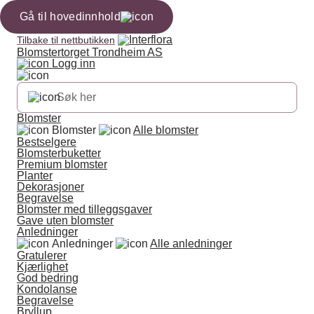
Gå til hovedinnhold
Tilbake til nettbutikken
Blomstertorget Trondheim AS
Logg inn
Blomster
Blomster
Alle blomster
Bestselgere
Blomsterbuketter
Premium blomster
Planter
Dekorasjoner
Begravelse
Blomster med tilleggsgaver
Gave uten blomster
Anledninger
Anledninger
Alle anledninger
Gratulerer
Kjærlighet
God bedring
Kondolanse
Begravelse
Bryllup