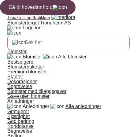
Gå til hovedinnhold
Tilbake til nettbutikken
Blomstertorget Trondheim AS
Logg inn
Blomster
Blomster
Alle blomster
Bestselgere
Blomsterbuketter
Premium blomster
Planter
Dekorasjoner
Begravelse
Blomster med tilleggsgaver
Gave uten blomster
Anledninger
Anledninger
Alle anledninger
Gratulerer
Kjærlighet
God bedring
Kondolanse
Begravelse
Bryllup