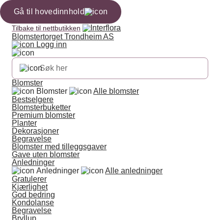
Gå til hovedinnhold
Tilbake til nettbutikken
Blomstertorget Trondheim AS
Logg inn
Blomster
Blomster
Alle blomster
Bestselgere
Blomsterbuketter
Premium blomster
Planter
Dekorasjoner
Begravelse
Blomster med tilleggsgaver
Gave uten blomster
Anledninger
Anledninger
Alle anledninger
Gratulerer
Kjærlighet
God bedring
Kondolanse
Begravelse
Bryllup